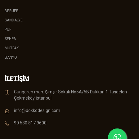
BERJER
SANDALYE
PUF
SEHPA
MUTFAK
BANYO
İLETIŞIM
Güngören mah. Şimşir Sokak No5A/5B Dükkan 1 Taşdelen
Çekmeköy İstanbul
info@dokkodesign.com
90 530 817 9600